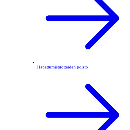
Hapettumistuotteiden poisto