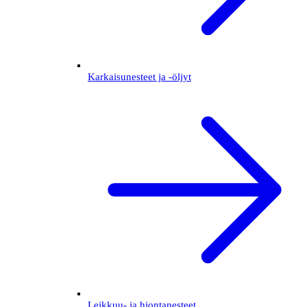
Karkaisunesteet ja -öljyt
Leikkuu- ja hiontanesteet