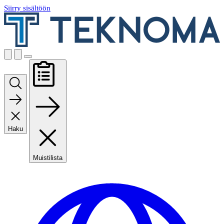
Siirry sisältöön
Haku
Muistilista