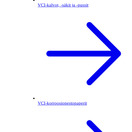
VCI-kalvot, -säkit ja -pussit
VCI-korroosionestopaperit