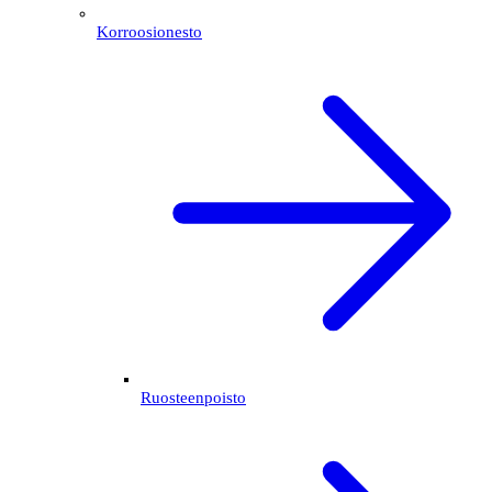
Korroosionesto
Ruosteenpoisto