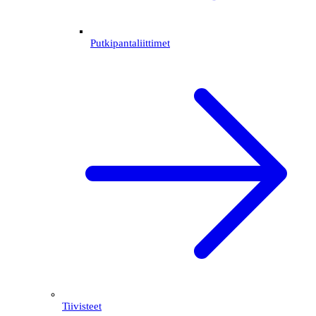
Putkipantaliittimet
Tiivisteet