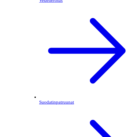
Vedenerotus
Suodatinpatruunat