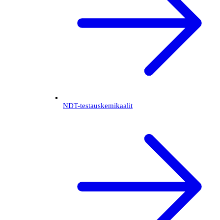
NDT-testauskemikaalit