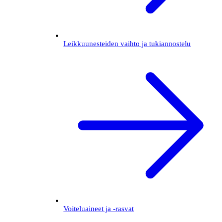
Leikkuunesteiden vaihto ja tukiannostelu
Voiteluaineet ja -rasvat