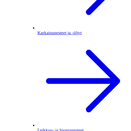
Karkaisunesteet ja -öljyt
Leikkuu- ja hiontanesteet