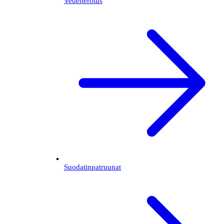
Vedenerotus
Suodatinpatruunat