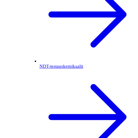
NDT-testauskemikaalit