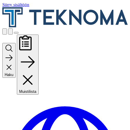
Siirry sisältöön
Haku
Muistilista