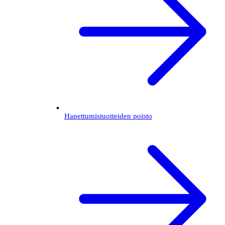
Hapettumistuotteiden poisto