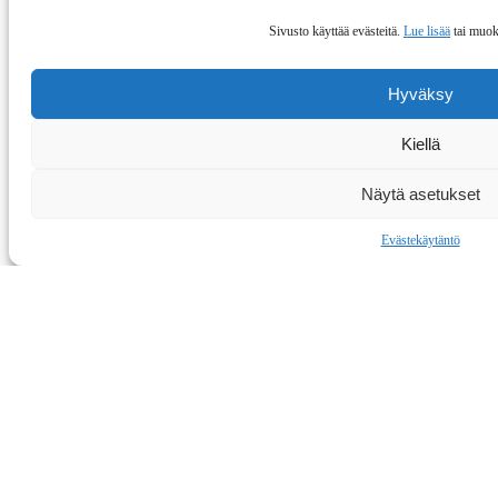
Korroosionesto
Sivusto käyttää evästeitä.
Lue lisää
tai muok
Hyväksy
Kiellä
Näytä asetukset
Evästekäytäntö
Ruosteenpoisto