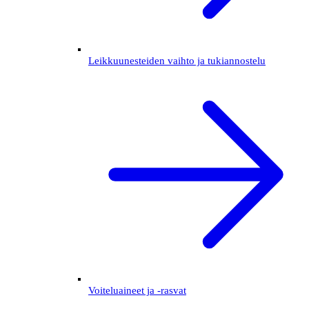
Leikkuunesteiden vaihto ja tukiannostelu
Voiteluaineet ja -rasvat