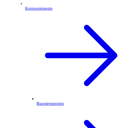
Korroosionesto
Ruosteenpoisto