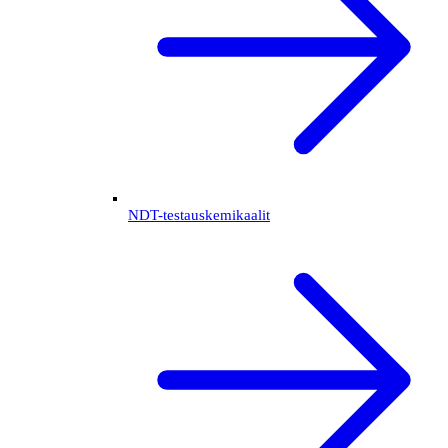
NDT-testauskemikaalit