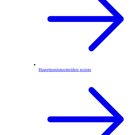
Hapettumistuotteiden poisto