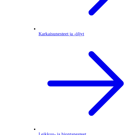
Karkaisunesteet ja -öljyt
Leikkuu- ja hiontanesteet