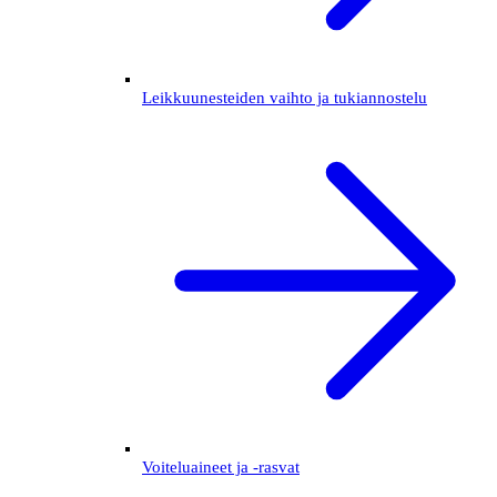
Leikkuunesteiden vaihto ja tukiannostelu
Voiteluaineet ja -rasvat