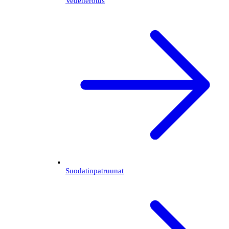
Vedenerotus
Suodatinpatruunat