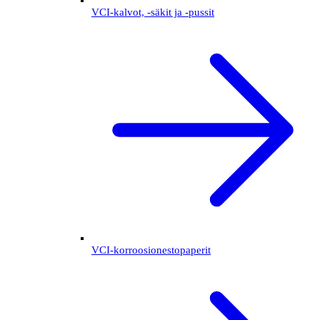
VCI-kalvot, -säkit ja -pussit
VCI-korroosionestopaperit