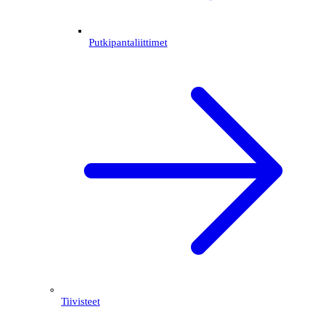
Putkipantaliittimet
Tiivisteet