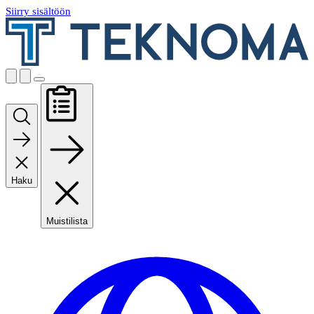
Siirry sisältöön
Haku
Muistilista