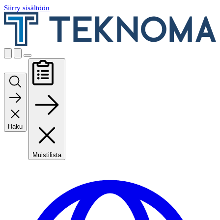
Siirry sisältöön
Haku
Muistilista