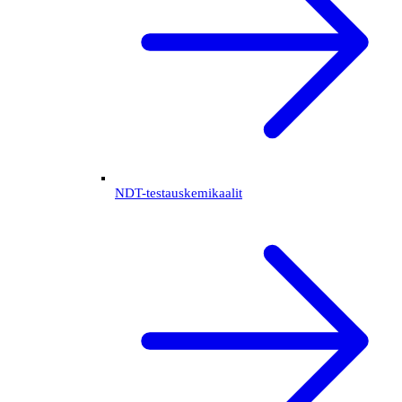
NDT-testauskemikaalit