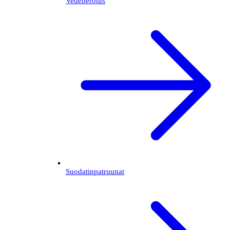
Vedenerotus
Suodatinpatruunat