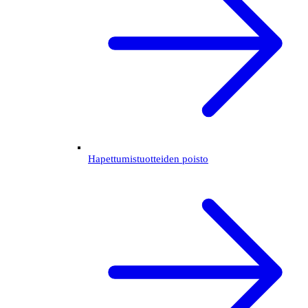
Hapettumistuotteiden poisto