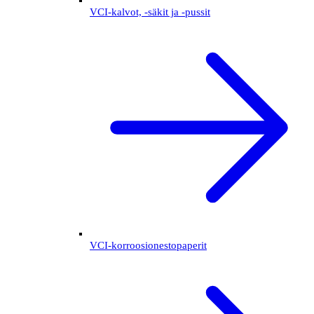
VCI-kalvot, -säkit ja -pussit
VCI-korroosionestopaperit