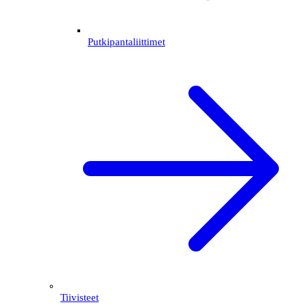
Putkipantaliittimet
Tiivisteet