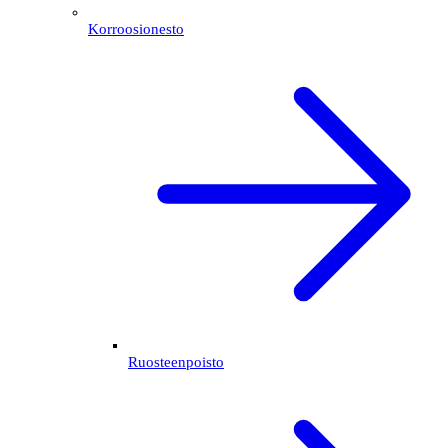
Korroosionesto
Ruosteenpoisto