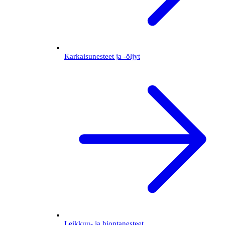
Karkaisunesteet ja -öljyt
Leikkuu- ja hiontanesteet