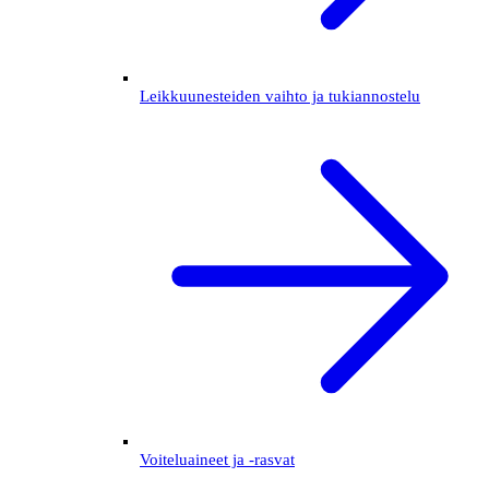
Leikkuunesteiden vaihto ja tukiannostelu
Voiteluaineet ja -rasvat