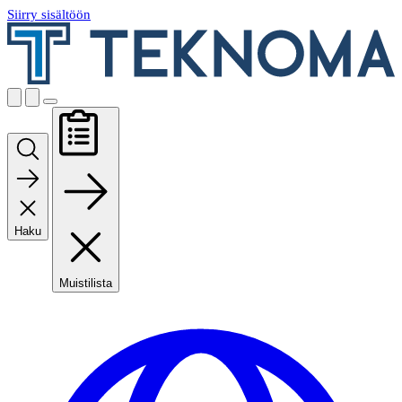
Siirry sisältöön
Haku
Muistilista