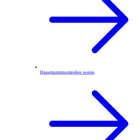
Hapettumistuotteiden poisto