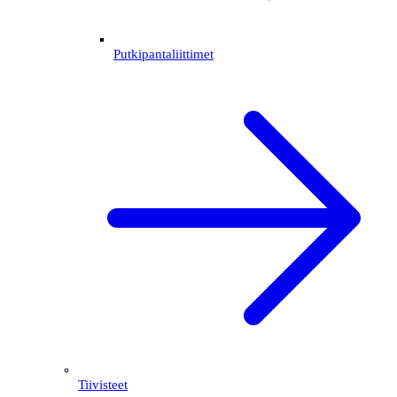
Putkipantaliittimet
Tiivisteet