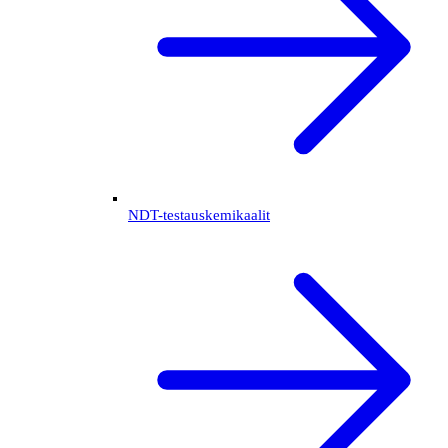
NDT-testauskemikaalit