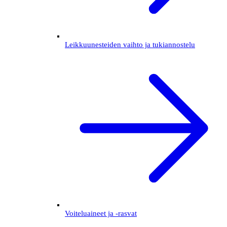
Leikkuunesteiden vaihto ja tukiannostelu
Voiteluaineet ja -rasvat