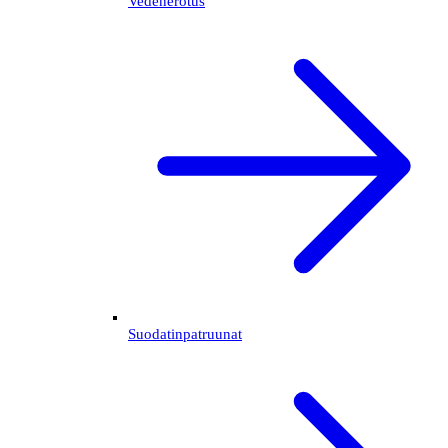
Vedenerotus
Suodatinpatruunat