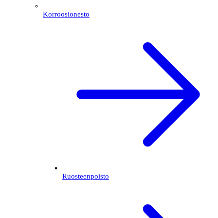
Korroosionesto
Ruosteenpoisto