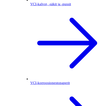
VCI-kalvot, -säkit ja -pussit
VCI-korroosionestopaperit