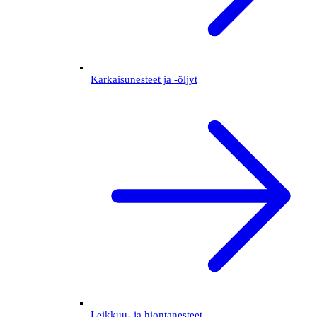
Karkaisunesteet ja -öljyt
Leikkuu- ja hiontanesteet