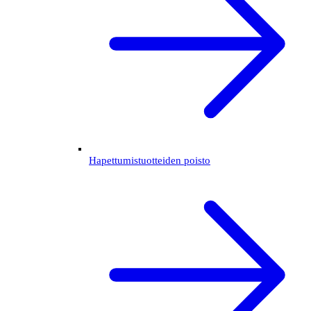
Hapettumistuotteiden poisto