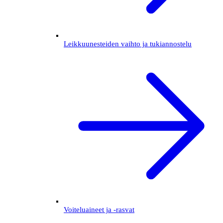
Leikkuunesteiden vaihto ja tukiannostelu
Voiteluaineet ja -rasvat