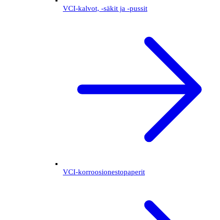
VCI-kalvot, -säkit ja -pussit
VCI-korroosionestopaperit