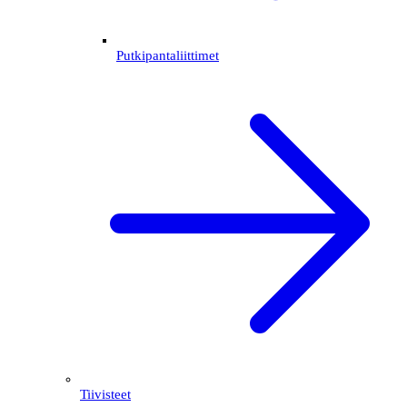
Putkipantaliittimet
Tiivisteet