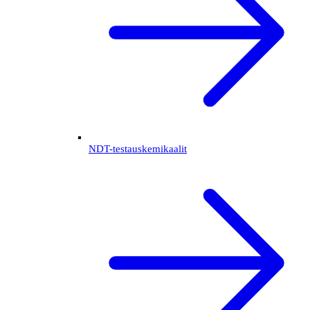
NDT-testauskemikaalit