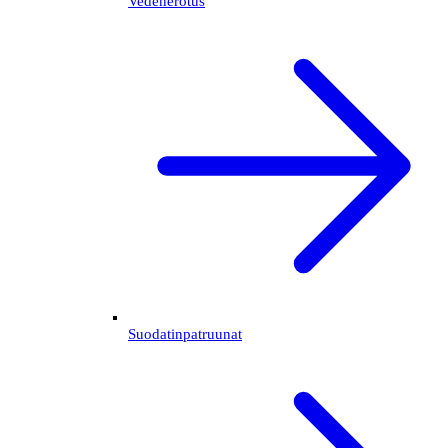
Vedenerotus
Suodatinpatruunat