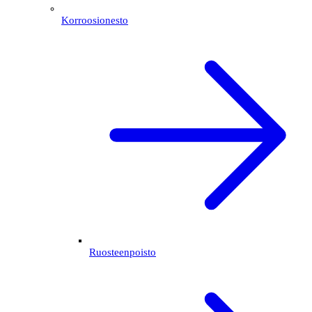
Korroosionesto
Ruosteenpoisto