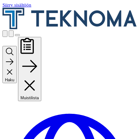
Siirry sisältöön
Haku
Muistilista