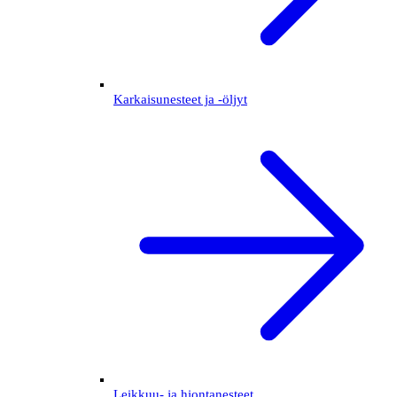
Karkaisunesteet ja -öljyt
Leikkuu- ja hiontanesteet